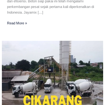
dan efisiensi. Beton siap pakai ini telah mengalami
perkembangan pesat sejak pertama kali diperkenalkan di
Indonesia. Jayamix […]
Jayamix
Read More »
Terdekat
Di
Cikarang