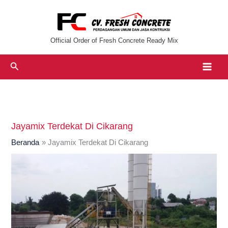
Lewati
ke
konten
Official Order of Fresh Concrete Ready Mix
Cari
Jayamix Terdekat Di Cikarang
Beranda
Jayamix Terdekat Di Cikarang