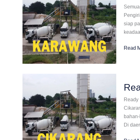
Semua 
Pengir
siap pa
keadaa
Ready
Read M
Mix
Plant
Terdek
Karaw
Rea
Ready 
Cikara
bahan-b
Di dae