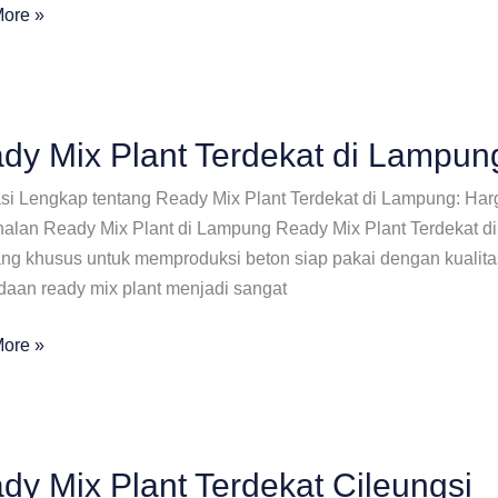
ore »
at
dy Mix Plant Terdekat di Lampun
ng
asi Lengkap tentang Ready Mix Plant Terdekat di Lampung: Ha
alan Ready Mix Plant di Lampung Ready Mix Plant Terdekat di 
ang khusus untuk memproduksi beton siap pakai dengan kualita
daan ready mix plant menjadi sangat
ore »
at
dy Mix Plant Terdekat Cileungsi
ng