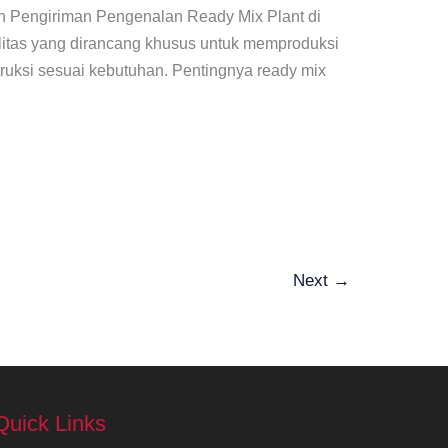
n Pengiriman Pengenalan Ready Mix Plant di
litas yang dirancang khusus untuk memproduksi
truksi sesuai kebutuhan. Pentingnya ready mix
Next
→
Quick Links