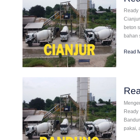
Ready 
Cianjur
beton s
bahan s
Ready
Read M
Mix
Plant
Terdek
Di
Rea
Cianjur
Mengen
Ready M
Bandung
pakai, 