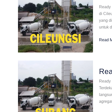
Ready 
di Cile
yang di
untuk d
Ready
Read M
Mix
Plant
Terdek
Cileung
Rea
Ready 
Terdek
langsun
agregat