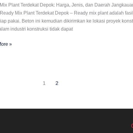
Mix Plant Terdekat Depok: Harga, Jenis, dan Daerah Jangkaua
Ready Mix Plant Terdekat Depok – Ready mix plant adalah fasi
iap pakai. Beton ini kemudian dikirimkan ke lokasi proyek kons
alam industri konstruksi tidak dapat
ore »
at
1
2