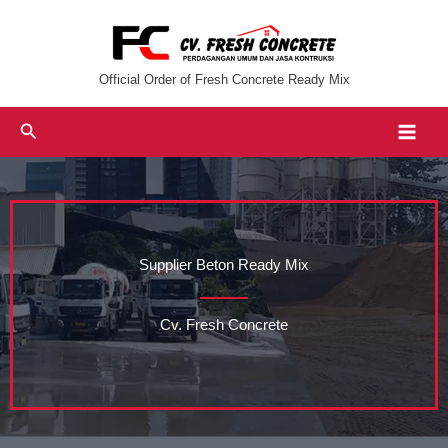
Lewati
ke
konten
Official Order of Fresh Concrete Ready Mix
Cari
Supplier Beton Ready Mix
Cv. Fresh Concrete