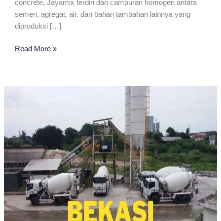
concrete, Jayamix terdiri dari campuran homogen antara
semen, agregat, air, dan bahan tambahan lainnya yang
diproduksi […]
Jayamix
Read More »
Terdekat
Di
Bekasi