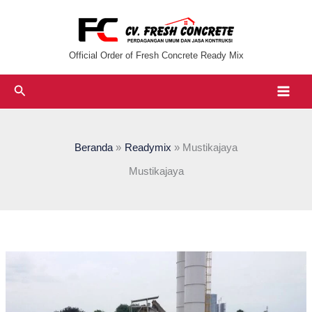
Lewati
ke
konten
Official Order of Fresh Concrete Ready Mix
Cari
Beranda
Readymix
Mustikajaya
Mustikajaya