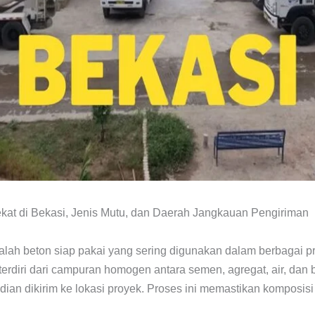
kat di Bekasi, Jenis Mutu, dan Daerah Jangkauan Pengiriman
lah beton siap pakai yang sering digunakan dalam berbagai pr
terdiri dari campuran homogen antara semen, agregat, air, da
dian dikirim ke lokasi proyek. Proses ini memastikan komposisi