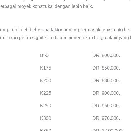
rbagai proyek konstruksi dengan lebih baik.
engaruhi oleh beberapa faktor penting, termasuk jenis mutu bet
 memainkan peran signifikan dalam menentukan harga akhir yang
B>0
IDR. 800.000.
K175
IDR. 850.000.
K200
IDR. 880.000.
K225
IDR. 900.000.
K250
IDR. 950.000.
K300
IDR. 970.000.
K350
IDR. 1.100.000.