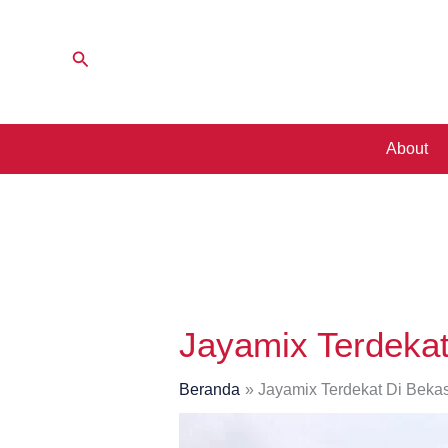
Lewati
ke
Cari
konten
About
Jayamix Terdekat
Beranda
Jayamix Terdekat Di Bekas