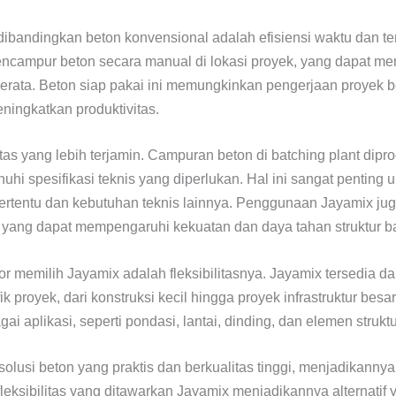
dibandingkan beton konvensional adalah efisiensi waktu dan 
 mencampur beton secara manual di lokasi proyek, yang dapat m
ata. Beton siap pakai ini memungkinkan pengerjaan proyek ber
ningkatkan produktivitas.
as yang lebih terjamin. Campuran beton di batching plant dipro
hi spesifikasi teknis yang diperlukan. Hal ini sangat penting 
rtentu dan kebutuhan teknis lainnya. Penggunaan Jayamix jug
yang dapat mempengaruhi kekuatan dan daya tahan struktur 
r memilih Jayamix adalah fleksibilitasnya. Jayamix tersedia d
 proyek, dari konstruksi kecil hingga proyek infrastruktur besa
 aplikasi, seperti pondasi, lantai, dinding, dan elemen struktu
lusi beton yang praktis dan berkualitas tinggi, menjadikannya
an fleksibilitas yang ditawarkan Jayamix menjadikannya alternati