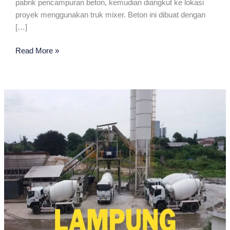
pabrik pencampuran beton, kemudian diangkut ke lokasi
proyek menggunakan truk mixer. Beton ini dibuat dengan
[…]
Readymix
Read More »
Terdekat
Di
Lampung