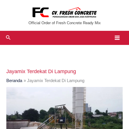
Lewati
ke
konten
Official Order of Fresh Concrete Ready Mix
Cari
Jayamix Terdekat Di Lampung
Beranda
Jayamix Terdekat Di Lampung