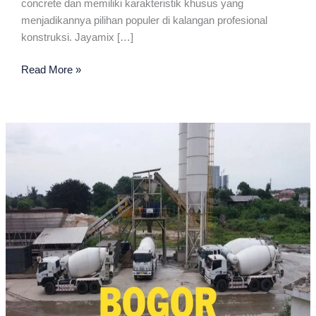
concrete dan memiliki karakteristik khusus yang
menjadikannya pilihan populer di kalangan profesional
konstruksi. Jayamix […]
Jayamix
Read More »
Terdekat
Di
Bogor