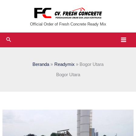
Lewati
ke
konten
Official Order of Fresh Concrete Ready Mix
Cari
Beranda
Readymix
Bogor Utara
Bogor Utara