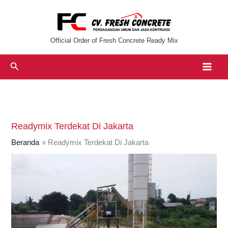
Lewati
ke
konten
Official Order of Fresh Concrete Ready Mix
Cari
Readymix Terdekat Di Jakarta
Beranda
Readymix Terdekat Di Jakarta