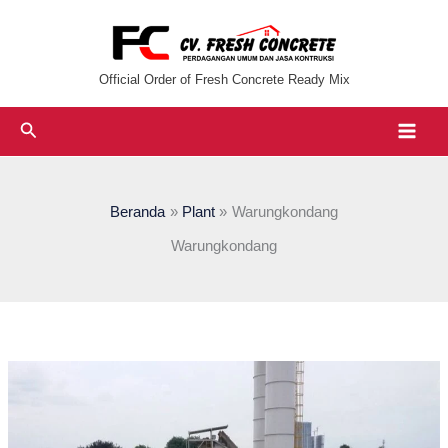
Lewati
ke
konten
Official Order of Fresh Concrete Ready Mix
Cari
Beranda
Plant
Warungkondang
Warungkondang