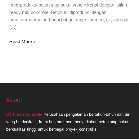
memproduksi beton siap pakai yang dikenal dengan istilah
ready mix concrete. Beton ini diproduksi dengan
mencampurkan berbagai bahan seperti semen, air, agregat,
[…]
Ready
Read More »
Mix
Plant
Terdekat
Di
Cianjur
About
CV Fresh Concrete
Perusahaan pengalaman bertahun-tahun dan tim
yang berdedikasi, kami berkomitmen menyediakan beton siap pakai
berkualitas tinggi untuk berbagai proyek konstruksi.