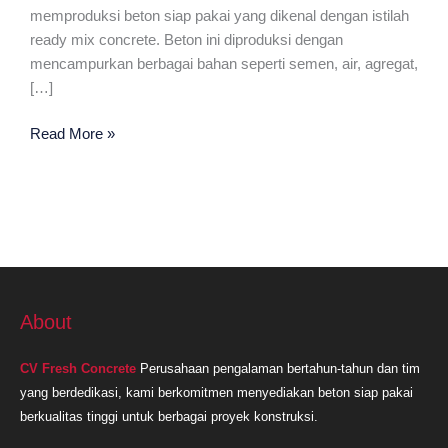
memproduksi beton siap pakai yang dikenal dengan istilah
ready mix concrete. Beton ini diproduksi dengan
mencampurkan berbagai bahan seperti semen, air, agregat,
[…]
Ready
Read More »
Mix
Plant
Terdekat
Di
Cianjur
About
CV Fresh Concrete
Perusahaan pengalaman bertahun-tahun dan tim
yang berdedikasi, kami berkomitmen menyediakan beton siap pakai
berkualitas tinggi untuk berbagai proyek konstruksi.