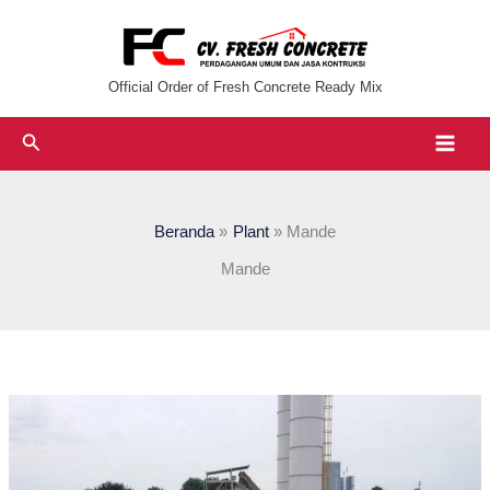
Lewati
ke
konten
Official Order of Fresh Concrete Ready Mix
Cari
Beranda
Plant
Mande
Mande