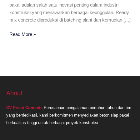
pakai adalah salah satu inovasi penting dalam industri
konstruksi yang menawarkan berbagai keunggulan. Ready
mix concrete diproduksi di batching plant dan kemudian […]
Ready
Read More »
Mix
Plant
Terdekat
Bekasi
About
CV Fresh Concrete
Perusahaan pengalaman bertahun-tahun dan tim
yang berdedikasi, kami berkomitmen menyediakan beton siap pakai
berkualitas tinggi untuk berbagai proyek konstruksi.