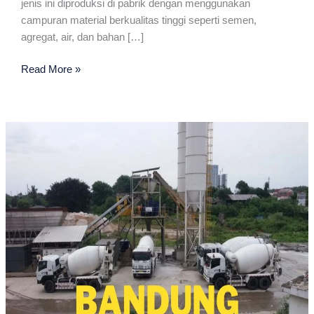
jenis ini diproduksi di pabrik dengan menggunakan
campuran material berkualitas tinggi seperti semen,
agregat, air, dan bahan […]
Readymix
Read More »
Terdekat
Di
Bandung