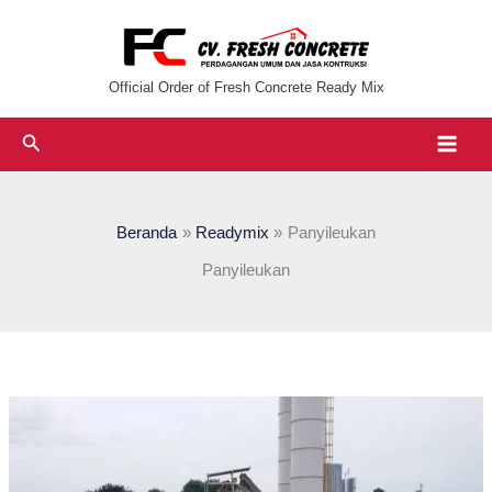
Lewati
ke
konten
Official Order of Fresh Concrete Ready Mix
Cari
Beranda
Readymix
Panyileukan
Panyileukan