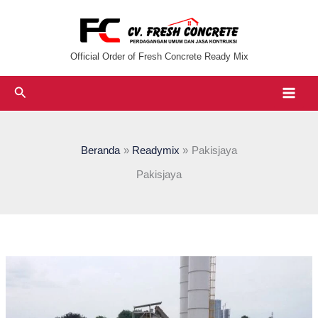
Lewati
ke
konten
Official Order of Fresh Concrete Ready Mix
Cari
Beranda
Readymix
Pakisjaya
Pakisjaya