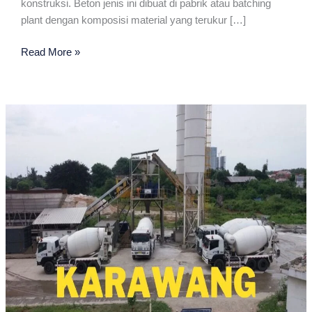
konstruksi. Beton jenis ini dibuat di pabrik atau batching
plant dengan komposisi material yang terukur […]
Jayamix
Read More »
Terdekat
Di
Karawang