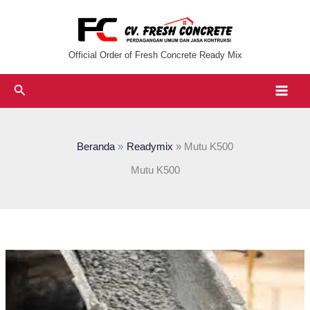
Lewati
ke
konten
Official Order of Fresh Concrete Ready Mix
Cari
Beranda
Readymix
Mutu K500
Mutu K500