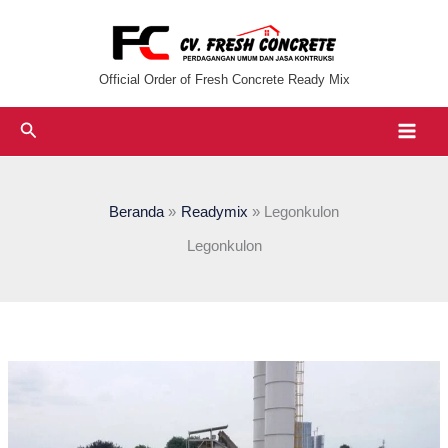
Lewati
ke
konten
Official Order of Fresh Concrete Ready Mix
Cari
Beranda
Readymix
Legonkulon
Legonkulon