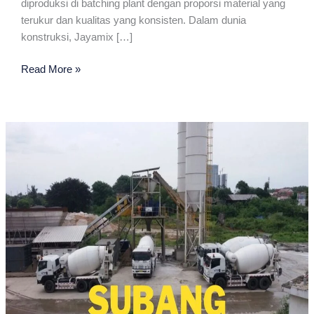
diproduksi di batching plant dengan proporsi material yang
terukur dan kualitas yang konsisten. Dalam dunia
konstruksi, Jayamix […]
Jayamix
Read More »
Terdekat
Di
Subang