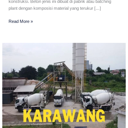
konstruksi. Beton jenis ini dibuat di pabrik atau batching
plant dengan komposisi material yang terukur […]
Jayamix
Read More »
Terdekat
Di
Karawang