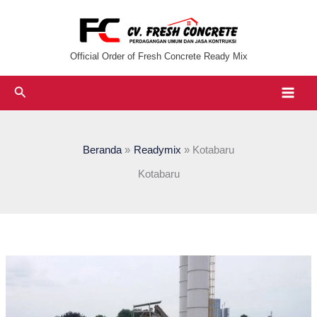
Lewati
ke
konten
Official Order of Fresh Concrete Ready Mix
Cari
Beranda
Readymix
Kotabaru
Kotabaru