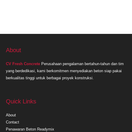
Terdekat
Di
Purwakarta
About
CV Fresh Concrete
Perusahaan pengalaman bertahun-tahun dan tim
yang berdedikasi, kami berkomitmen menyediakan beton siap pakai
berkualitas tinggi untuk berbagai proyek konstruksi.
Quick Links
About
Contact
Penawaran Beton Readymix