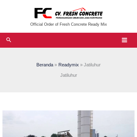
Lewati
ke
konten
Official Order of Fresh Concrete Ready Mix
Cari
Beranda
Readymix
Jatiluhur
Jatiluhur