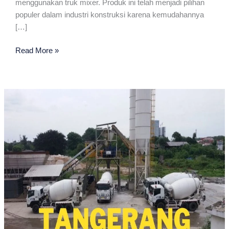
menggunakan truk mixer. Produk ini telah menjadi pilihan
populer dalam industri konstruksi karena kemudahannya
[…]
Jayamix
Read More »
Terdekat
Di
Tangerang