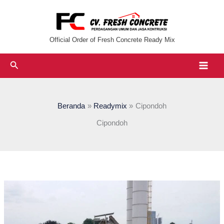
Lewati
ke
konten
Official Order of Fresh Concrete Ready Mix
Cari
Beranda
Readymix
Cipondoh
Cipondoh