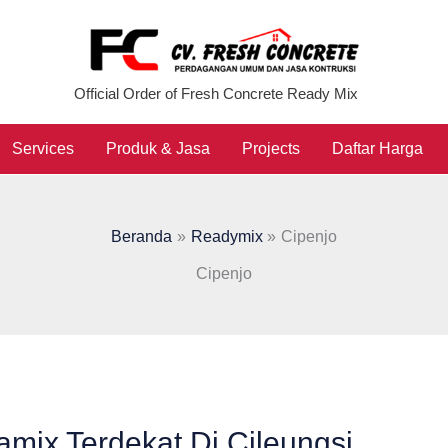
Official Order of Fresh Concrete Ready Mix
Services
Produk & Jasa
Projects
Daftar Harga
Beranda
Readymix
Cipenjo
Cipenjo
amix Terdekat Di Cileungsi