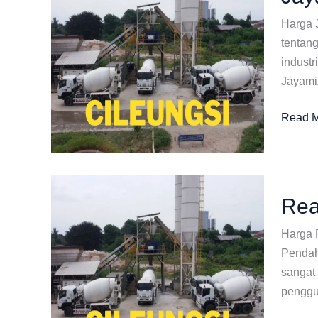
Harga 
tentan
indust
Jayamix
Jayami
Read M
Terdek
Di
Cileung
Rea
Harga 
Pendah
sangat 
penggu