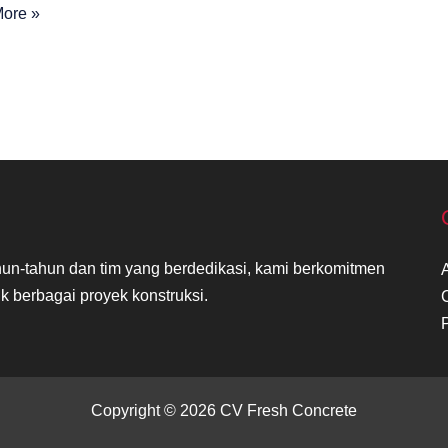
mix
ore »
at
si
n-tahun dan tim yang berdedikasi, kami berkomitmen
k berbagai proyek konstruksi.
Copyright © 2026 CV Fresh Concrete