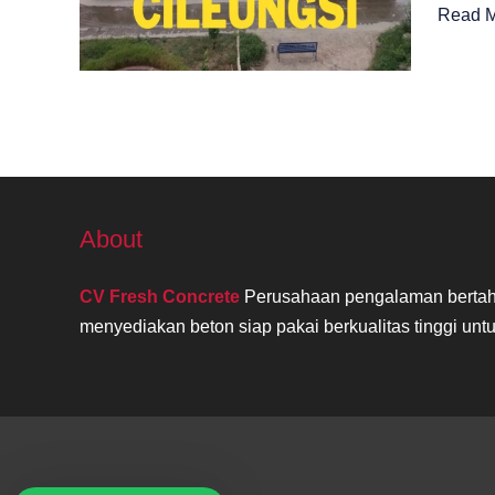
Ready
Read M
Terdek
Di
Cileung
About
CV Fresh Concrete
Perusahaan pengalaman bertahu
menyediakan beton siap pakai berkualitas tinggi untu