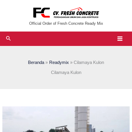
Lewati
ke
konten
Official Order of Fresh Concrete Ready Mix
Cari
Beranda
Readymix
Cilamaya Kulon
Cilamaya Kulon