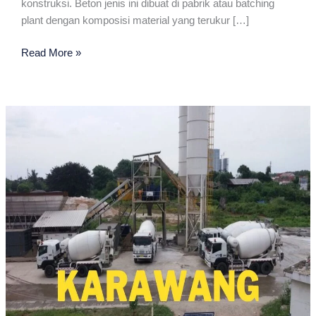
konstruksi. Beton jenis ini dibuat di pabrik atau batching
plant dengan komposisi material yang terukur […]
Jayamix
Read More »
Terdekat
Di
Karawang