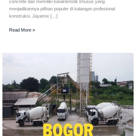
concrete dan memiliki karakteristik khusus yang
menjadikannya pilihan populer di kalangan profesional
konstruksi. Jayamix […]
Jayamix
Read More »
Terdekat
Di
Bogor