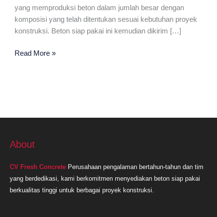
yang memproduksi beton dalam jumlah besar dengan
komposisi yang telah ditentukan sesuai kebutuhan proyek
konstruksi. Beton siap pakai ini kemudian dikirim […]
Ready
Read More »
Mix
Plant
Terdekat
Bogor
About
CV Fresh Concrete
Perusahaan pengalaman bertahun-tahun dan tim
yang berdedikasi, kami berkomitmen menyediakan beton siap pakai
berkualitas tinggi untuk berbagai proyek konstruksi.