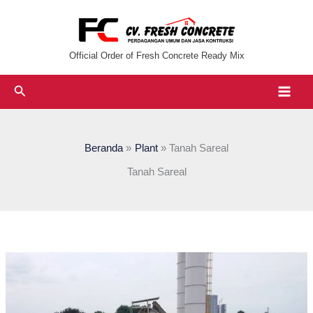
Lewati
ke
konten
Official Order of Fresh Concrete Ready Mix
Cari
Beranda
Plant
Tanah Sareal
Tanah Sareal