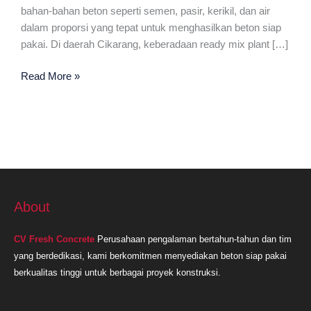
bahan-bahan beton seperti semen, pasir, kerikil, dan air
dalam proporsi yang tepat untuk menghasilkan beton siap
pakai. Di daerah Cikarang, keberadaan ready mix plant […]
Ready
Read More »
Mix
Plant
Terdekat
Cikarang
About
CV Fresh Concrete
Perusahaan pengalaman bertahun-tahun dan tim
yang berdedikasi, kami berkomitmen menyediakan beton siap pakai
berkualitas tinggi untuk berbagai proyek konstruksi.