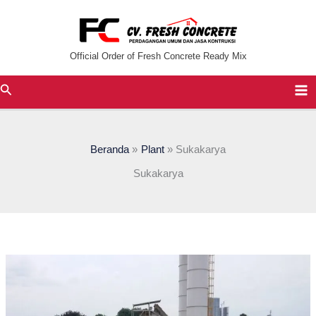
Lewati
ke
konten
Official Order of Fresh Concrete Ready Mix
Cari
Beranda
Plant
Sukakarya
Sukakarya