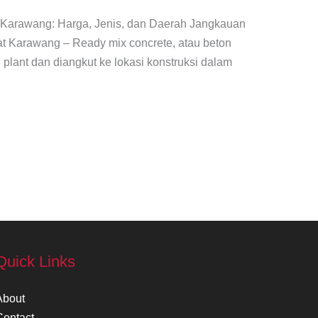
 Karawang: Harga, Jenis, dan Daerah Jangkauan
t Karawang – Ready mix concrete, atau beton
 plant dan diangkut ke lokasi konstruksi dalam
Quick Links
About
Contact