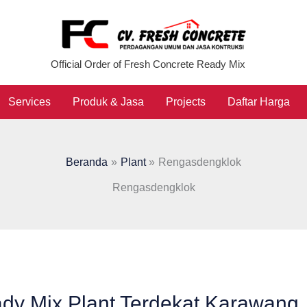
Official Order of Fresh Concrete Ready Mix
Services
Produk & Jasa
Projects
Daftar Harga
Beranda
Plant
Rengasdengklok
Rengasdengklok
dy Mix Plant Terdekat Karawang