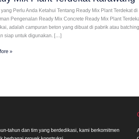
yang Perlu Anda Ketahui Tentang Ready Mix Plant Terdekat di
iman Pengenalan Ready Mix Concrete Ready Mix Plant Terdeka
kai, adalah campuran beton yang dibuat di pabrik atau batching
n siap untuk digunakan. […]
ore »
at
ang
n-tahun dan tim yang berdedikasi, kami berkomitmen
k berbagai proyek konstruksi.