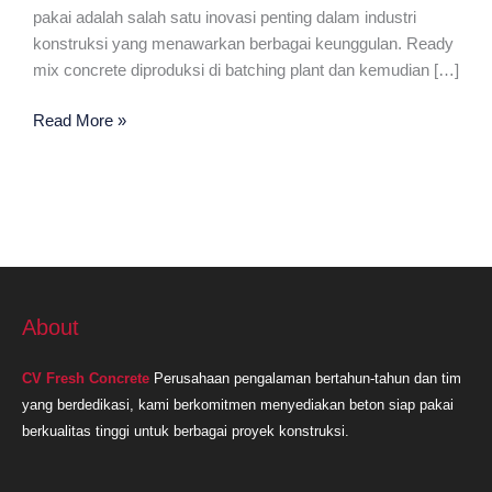
pakai adalah salah satu inovasi penting dalam industri
konstruksi yang menawarkan berbagai keunggulan. Ready
mix concrete diproduksi di batching plant dan kemudian […]
Ready
Read More »
Mix
Plant
Terdekat
Bekasi
About
CV Fresh Concrete
Perusahaan pengalaman bertahun-tahun dan tim
yang berdedikasi, kami berkomitmen menyediakan beton siap pakai
berkualitas tinggi untuk berbagai proyek konstruksi.