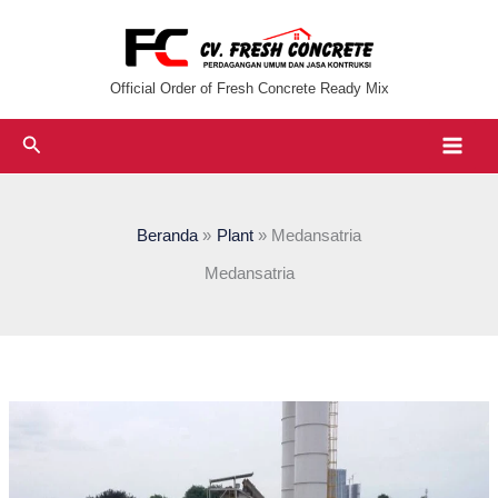
Lewati
ke
konten
Official Order of Fresh Concrete Ready Mix
Cari
Beranda
Plant
Medansatria
Medansatria