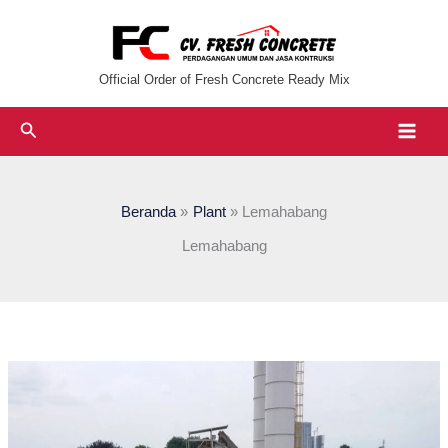
Lewati
ke
konten
Official Order of Fresh Concrete Ready Mix
Cari
Beranda
Plant
Lemahabang
Lemahabang