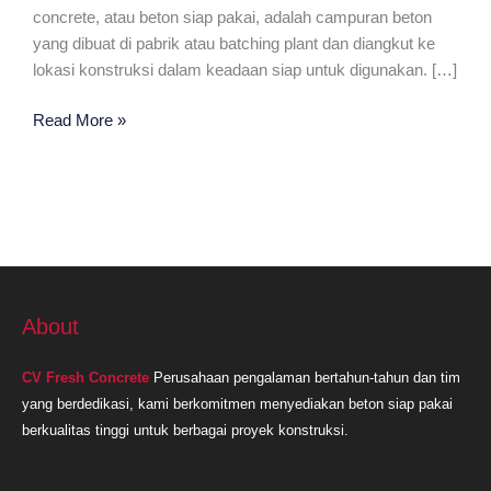
concrete, atau beton siap pakai, adalah campuran beton
yang dibuat di pabrik atau batching plant dan diangkut ke
lokasi konstruksi dalam keadaan siap untuk digunakan. […]
Ready
Read More »
Mix
Plant
Terdekat
Karawang
About
CV Fresh Concrete
Perusahaan pengalaman bertahun-tahun dan tim
yang berdedikasi, kami berkomitmen menyediakan beton siap pakai
berkualitas tinggi untuk berbagai proyek konstruksi.