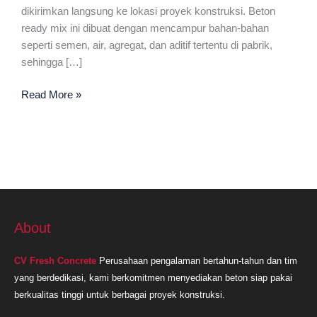
dikirimkan langsung ke lokasi proyek konstruksi. Beton
ready mix ini dibuat dengan mencampur bahan-bahan
seperti semen, air, agregat, dan aditif tertentu di pabrik,
sehingga […]
Ready
Read More »
Mix
Plant
Terdekat
Subang
About
CV Fresh Concrete
Perusahaan pengalaman bertahun-tahun dan tim
yang berdedikasi, kami berkomitmen menyediakan beton siap pakai
berkualitas tinggi untuk berbagai proyek konstruksi.