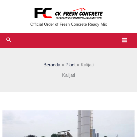
Lewati
ke
konten
Official Order of Fresh Concrete Ready Mix
Cari
Beranda
Plant
Kalijati
Kalijati