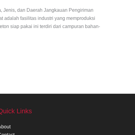
a, Jenis, dan Daerah Jangkauan Pengiriman
t adalah fasilitas industri yang memproduksi
eton siap pakai ini terdiri dari campuran bahan-
Quick Links
About
Contact