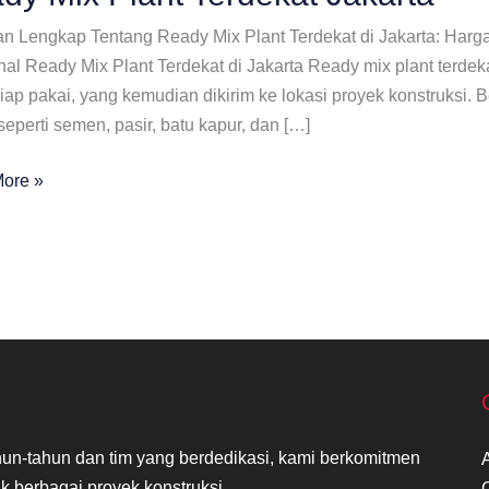
n Lengkap Tentang Ready Mix Plant Terdekat di Jakarta: Harg
l Ready Mix Plant Terdekat di Jakarta Ready mix plant terdeka
iap pakai, yang kemudian dikirim ke lokasi proyek konstruksi. B
eperti semen, pasir, batu kapur, dan […]
ore »
at
n-tahun dan tim yang berdedikasi, kami berkomitmen
k berbagai proyek konstruksi.