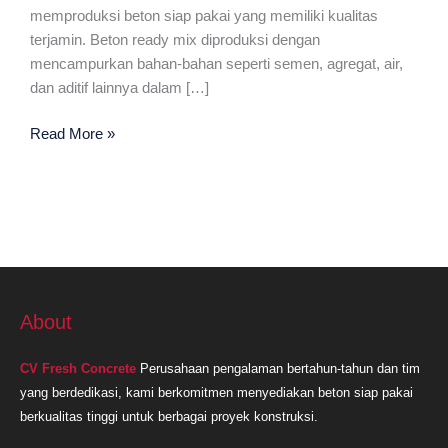
memproduksi beton siap pakai yang memiliki kualitas
terjamin. Beton ready mix diproduksi dengan
mencampurkan bahan-bahan seperti semen, agregat, air,
dan aditif lainnya dalam […]
Ready
Read More »
Mix
Plant
Terdekat
Tangerang
About
CV Fresh Concrete
Perusahaan pengalaman bertahun-tahun dan tim
yang berdedikasi, kami berkomitmen menyediakan beton siap pakai
berkualitas tinggi untuk berbagai proyek konstruksi.