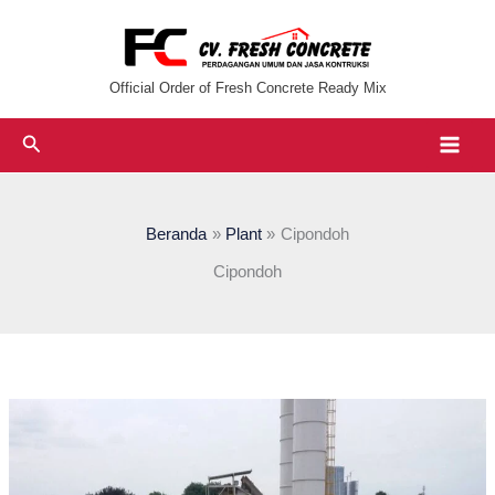
Lewati
ke
konten
Official Order of Fresh Concrete Ready Mix
Cari
Beranda
Plant
Cipondoh
Cipondoh