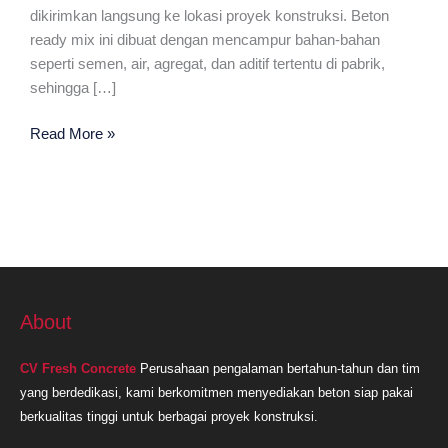
dikirimkan langsung ke lokasi proyek konstruksi. Beton
ready mix ini dibuat dengan mencampur bahan-bahan
seperti semen, air, agregat, dan aditif tertentu di pabrik,
sehingga […]
Ready
Read More »
Mix
Plant
Terdekat
Subang
About
CV Fresh Concrete
Perusahaan pengalaman bertahun-tahun dan tim
yang berdedikasi, kami berkomitmen menyediakan beton siap pakai
berkualitas tinggi untuk berbagai proyek konstruksi.