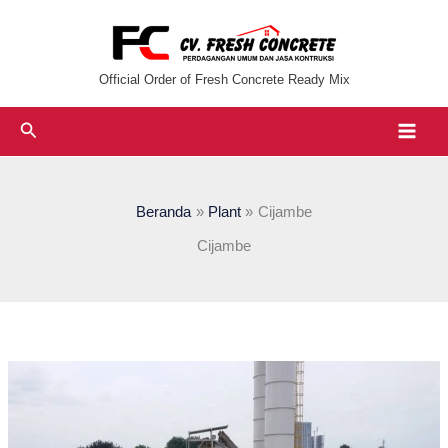
Lewati
ke
konten
Official Order of Fresh Concrete Ready Mix
Cari
Beranda
Plant
Cijambe
Cijambe