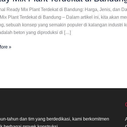
al Ready Mix Plant Terdekat di Bandung: Harga, Jenis, dan 
ix Plant Terdekat di Bandung – Dalam artikel ini, kita akan me
, sebuah konsep yang semakin populer di kalangan industri ko
adalah beton yang diproduksi di […]
ore »
at
ng
n-tahun dan tim yang berdedikasi, kami berkomitmen
k berbagai proyek konstruksi.