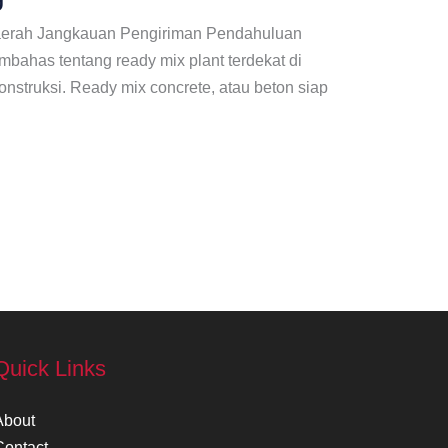
Daerah Jangkauan Pengiriman Pendahuluan
mbahas tentang ready mix plant terdekat di
nstruksi. Ready mix concrete, atau beton siap
Quick Links
About
Contact