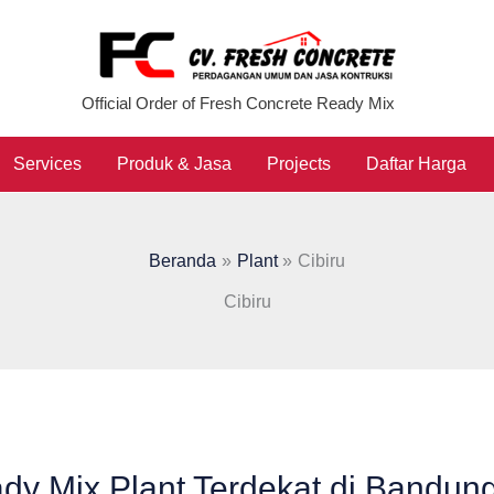
Official Order of Fresh Concrete Ready Mix
Services
Produk & Jasa
Projects
Daftar Harga
Beranda
Plant
Cibiru
Cibiru
dy Mix Plant Terdekat di Bandun