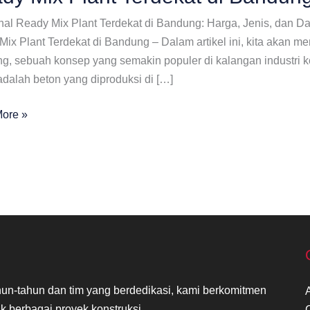
al Ready Mix Plant Terdekat di Bandung: Harga, Jenis, dan 
ix Plant Terdekat di Bandung – Dalam artikel ini, kita akan me
, sebuah konsep yang semakin populer di kalangan industri ko
adalah beton yang diproduksi di […]
ore »
at
ng
n-tahun dan tim yang berdedikasi, kami berkomitmen
k berbagai proyek konstruksi.