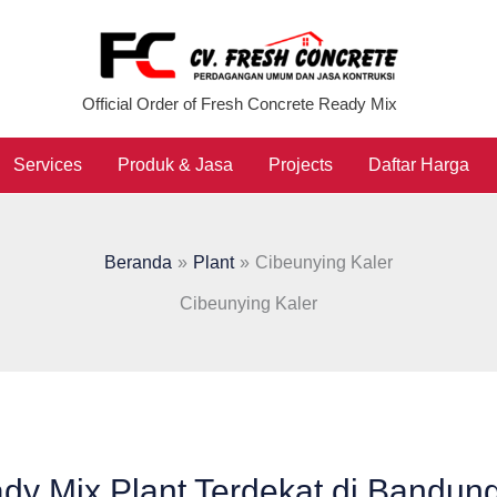
Official Order of Fresh Concrete Ready Mix
Services
Produk & Jasa
Projects
Daftar Harga
Beranda
Plant
Cibeunying Kaler
Cibeunying Kaler
dy Mix Plant Terdekat di Bandun