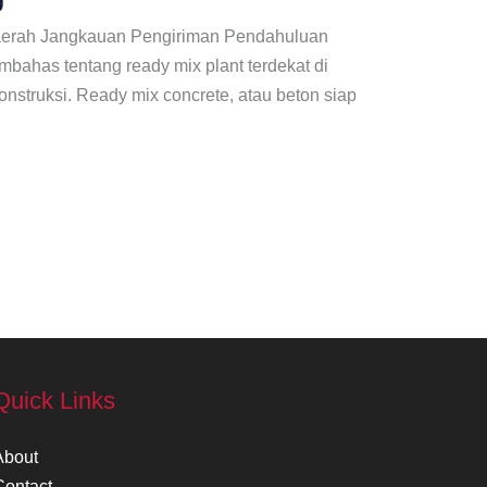
Daerah Jangkauan Pengiriman Pendahuluan
mbahas tentang ready mix plant terdekat di
nstruksi. Ready mix concrete, atau beton siap
Quick Links
About
Contact