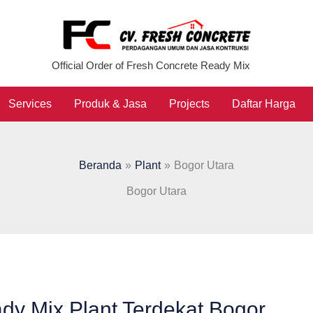
Official Order of Fresh Concrete Ready Mix
Services
Produk & Jasa
Projects
Daftar Harga
Beranda
Plant
Bogor Utara
Bogor Utara
dy Mix Plant Terdekat Bogor