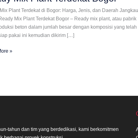
Mix Plant Terdekat di Bogor: Harga, Jenis, dan Daerah Jangk
eady Mix Plant Terdekat Bogor – Ready mix plant, atau pabrik b
duksi beton dalam jumlah besar dengan komposisi yang telah d
iap pakai ini kemudian dikirim […]
ore »
at
n-tahun dan tim yang berdedikasi, kami berkomitmen
k berbagai proyek konstruksi.