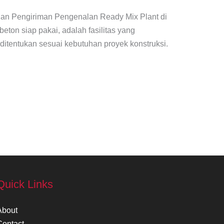
auan Pengiriman Pengenalan Ready Mix Plant di
eton siap pakai, adalah fasilitas yang
itentukan sesuai kebutuhan proyek konstruksi.
Quick Links
About
Contact