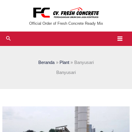
Lewati
ke
konten
Official Order of Fresh Concrete Ready Mix
Cari
Beranda
Plant
Banyusari
Banyusari