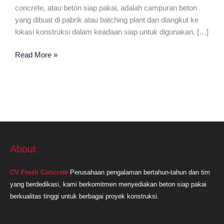
concrete, atau beton siap pakai, adalah campuran beton
yang dibuat di pabrik atau batching plant dan diangkut ke
lokasi konstruksi dalam keadaan siap untuk digunakan. […]
Ready
Read More »
Mix
Plant
Terdekat
Karawang
About
CV Fresh Concrete
Perusahaan pengalaman bertahun-tahun dan tim
yang berdedikasi, kami berkomitmen menyediakan beton siap pakai
berkualitas tinggi untuk berbagai proyek konstruksi.