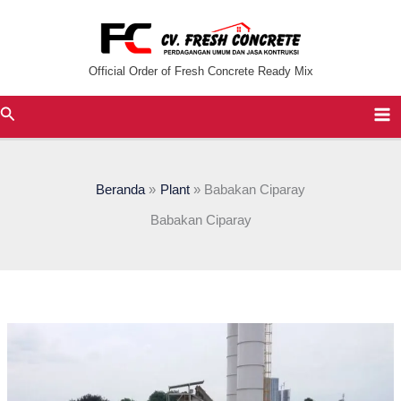
Lewati
ke
konten
Official Order of Fresh Concrete Ready Mix
Cari
Beranda
Plant
Babakan Ciparay
Babakan Ciparay