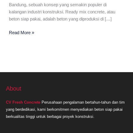
Bandung, sebuah konsep yang semakin populer di
kalangan industri konstruksi. Ready mix concrete, atau
beton siap pakai, adalah beton yang diproduksi di […]
Ready
Read More »
Mix
Plant
Terdekat
di
Bandung
About
CV Fresh Concrete
Perusahaan pengalaman bertahun-tahun dan tim
yang berdedikasi, kami berkomitmen menyediakan beton siap pakai
berkualitas tinggi untuk berbagai proyek konstruksi.